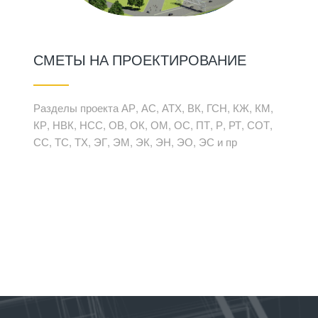
СМЕТЫ НА ПРОЕКТИРОВАНИЕ
Разделы проекта АР, АС, АТХ, ВК, ГСН, КЖ, КМ,
КР, НВК, НСС, ОВ, ОК, ОМ, ОС, ПТ, Р, РТ, СОТ,
СС, ТС, ТХ, ЭГ, ЭМ, ЭК, ЭН, ЭО, ЭС и пр