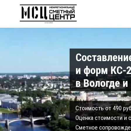
Составлени
и форм КС-2
в Вологде и
Cтоимость от 490 руб
Оценка стоимости и с
Сметное сопровожден