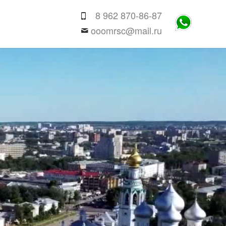
8 962 870-86-87
ooomrsc@mail.ru