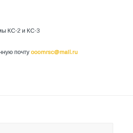
мы КС-2 и КС-3
нную почту
ooomrsc@mail.ru