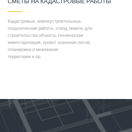
СМЕТЫ НА КАДАСТРОВЫЕ РАБОТЫ
Кадастровые, землеустроительные,
геодезические работы, отвод земель для
строительства объекта, техническая
инвентаризация, проект освоения лесов,
планировки и межевания
территории и пр.