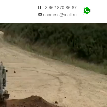
8 962 870-86-87
ooomrsc@mail.ru