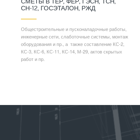
СМЕТЫ В ТЕР, ФЕР, ГЭСН, ТСН,
СН-12, ГОСЭТАЛОН, РЖД
Общестроительные и пусконаладочные работы,
инженерные сети, слаботочные системы, монтаж
оборудования и пр., а также составление КС-2,
КС-3, КС-6, КС-11, КС-14, М-29, актов скрытых
работ и пр.