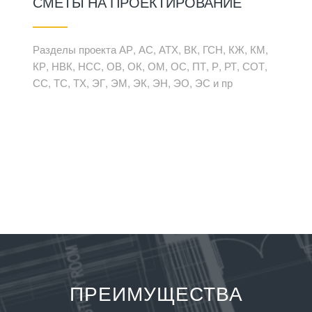
СМЕТЫ НА ПРОЕКТИРОВАНИЕ
Разделы проекта АР, АС, АТХ, ВК, ГСН, КЖ, КМ,
КР, НВК, НСС, ОВ, ОК, ОМ, ОС, ПТ, Р, РТ, СОТ,
СС, ТС, ТХ, ЭГ, ЭМ, ЭК, ЭН, ЭО, ЭС и пр
ПРЕИМУЩЕСТВА