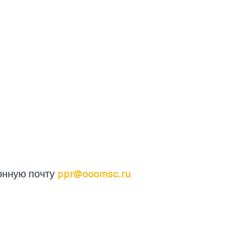
онную почту
ppr@ooomsc.ru