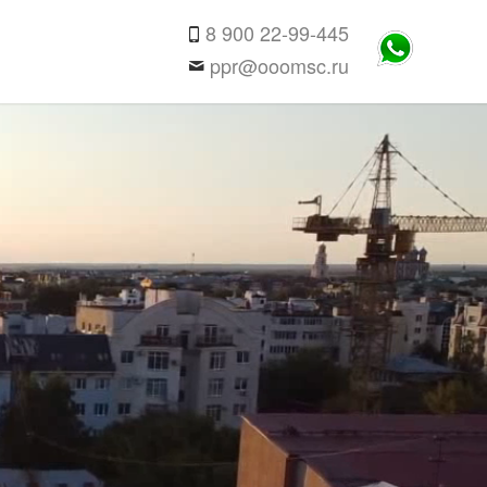
8 900 22-99-445
ppr@ooomsc.ru