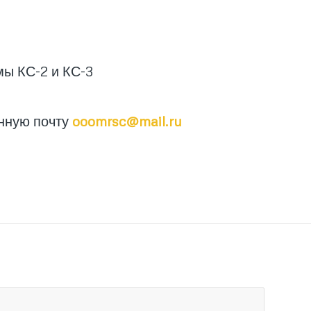
мы КС-2 и КС-3
нную почту
ooomrsc@mail.ru