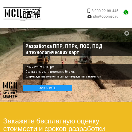
8 900 22-99-445
pto@ooomsc.ru
Разработка ППР, ППРк, ПОС, ПОД
и технологических карт
Cтоимость от 4 900 руб.
Оценка стоимости и сроков за 30 мин.
Cопровождение документации до утверждения заказчиком
ЗАКАЗАТЬ
Закажите бесплатную оценку
стоимости и сроков разработки