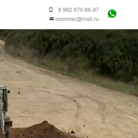
8 962 870-86-87
ooomrsc@mail.ru