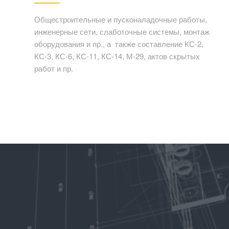
Общестроительные и пусконаладочные работы,
инженерные сети, слаботочные системы, монтаж
оборудования и пр., а также составление КС-2,
КС-3, КС-6, КС-11, КС-14, М-29, актов скрытых
работ и пр.