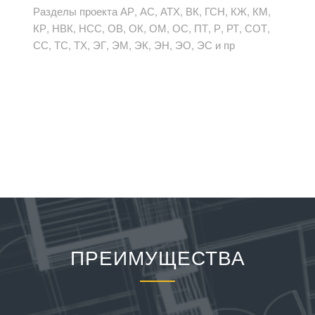
Разделы проекта АР, АС, АТХ, ВК, ГСН, КЖ, КМ,
КР, НВК, НСС, ОВ, ОК, ОМ, ОС, ПТ, Р, РТ, СОТ,
СС, ТС, ТХ, ЭГ, ЭМ, ЭК, ЭН, ЭО, ЭС и пр
ПРЕИМУЩЕСТВА