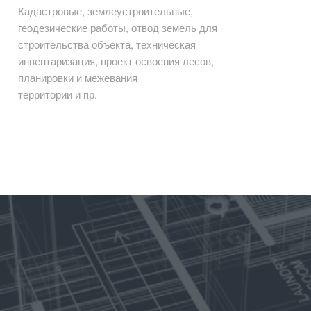
Кадастровые, землеустроительные,
геодезические работы, отвод земель для
строительства объекта, техническая
инвентаризация, проект освоения лесов,
планировки и межевания
территории и пр.