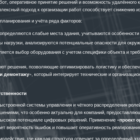
от, оперативное принятие решений и возможность удалённого к
мплексный подход к организации работ способствует снижению 
планирования и учёта ряда факторов:
определяются слабые места здания, учитываются особенности 
ы нагрузки, анализируются потенциальные опасности для окру
яется выбор оборудования с учетом специфики объекта и треб
ют решения, позволяющие оптимизировать логистику и обеспеч
 и демонтажу
», который интегрирует технические и организац
тственности
выстроенной системы управления и чёткого распределения роле
шениями, что особенно актуально для компаний, предоставляющ
 высоком потенциале цифровых решений. Применение «
проект о
ает вероятность ошибок и повышает оперативность реагировани
действия, где каждая структура отвечает за определённый эта