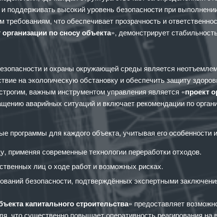
 и поддерживать высокий уровень безопасности при выполнен
 требованиям, что обеспечивает прозрачность и ответственнос
 организации по сносу объекта
», демонстрирует стабильност
безопасности и охраны окружающей среды является неотъемлем
ствие на экологическую обстановку и обеспечить защиту здоров
 строгим, важным инструментом управления является «
проект о
щению аварийных ситуаций и включает рекомендации по органи
 программы для каждого объекта, учитывая его особенности и 
, применяя современные технологии переработки отходов.
твенных лиц о ходе работ и возможных рисках.
бований безопасности, подтверждённых экспертными заключени
объекта капитального строительства
» предоставляет возможно
ля, что существенно повышает оперативность реагирования на 