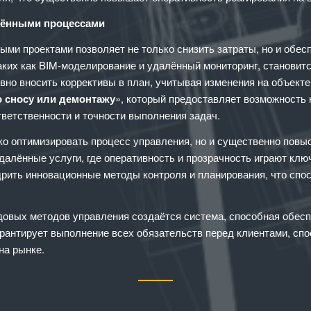
лёнными процессами
ми проектами позволяет не только снизить затраты, но и обесп
их как BIM-моделирование и удалённый мониторинг, становит
вно вносить коррективы в план, учитывая изменения на объекте
о сносу или демонтажу
», который предоставляет возможность 
ветственности и точности выполнения задач.
о оптимизировать процесс управления, но и существенно повыс
алённые услуги, где оперативность и прозрачность играют ключ
дрить инновационные методы контроля и планирования, что сп
довых методов управления создаётся система, способная обес
арантирует выполнение всех обязательств перед клиентами, сп
на рынке.