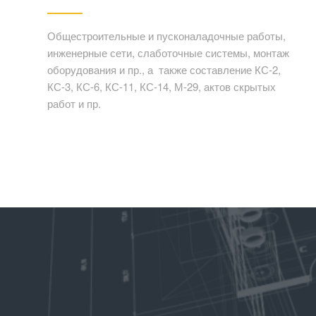
Общестроительные и пусконаладочные работы,
инженерные сети, слаботочные системы, монтаж
оборудования и пр., а также составление КС-2,
КС-3, КС-6, КС-11, КС-14, М-29, актов скрытых
работ и пр.