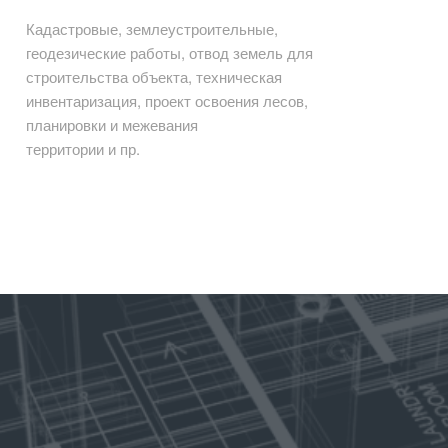
Кадастровые, землеустроительные,
геодезические работы, отвод земель для
строительства объекта, техническая
инвентаризация, проект освоения лесов,
планировки и межевания
территории и пр.