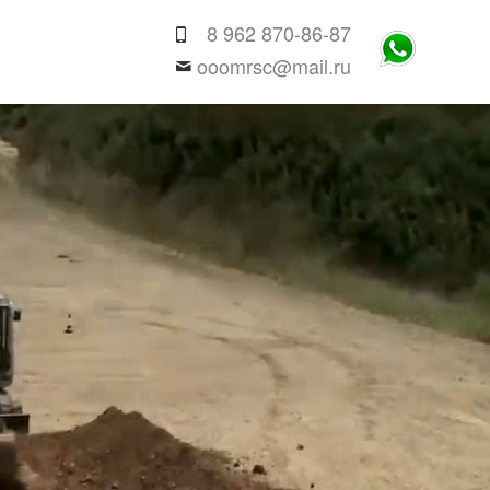
8 962 870-86-87
ooomrsc@mail.ru