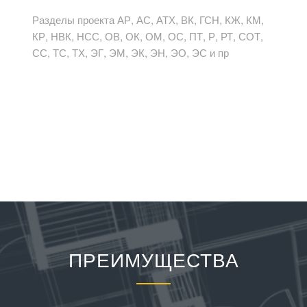
Разделы проекта АР, АС, АТХ, ВК, ГСН, КЖ, КМ,
КР, НВК, НСС, ОВ, ОК, ОМ, ОС, ПТ, Р, РТ, СОТ,
СС, ТС, ТХ, ЭГ, ЭМ, ЭК, ЭН, ЭО, ЭС и пр
ПРЕИМУЩЕСТВА