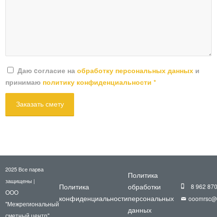
Даю cогласие на
обработку персональных данных
и
принимаю
политику конфиденциальности
*
2025 Все парва
Политика
защищены |
Политика
обработки
8 962 87
ООО
конфиденциальности
персональных
ooomrsc@m
"Межрегиональный
данных
сметный центр"