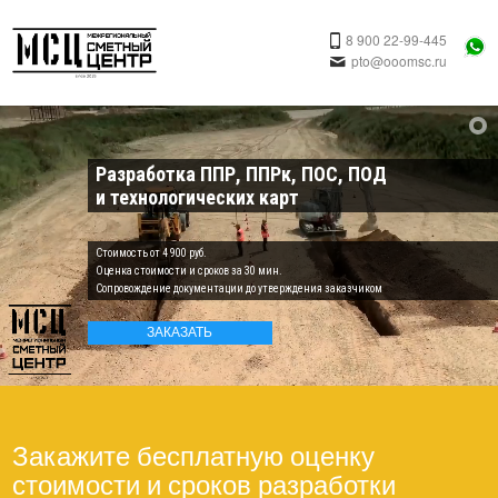
8 900 22-99-445
pto@ooomsc.ru
Разработка ППР, ППРк, ПОС, ПОД
и технологических карт
Cтоимость от 4 900 руб.
Оценка стоимости и сроков за 30 мин.
Cопровождение документации до утверждения заказчиком
ЗАКАЗАТЬ
Закажите бесплатную оценку
стоимости и сроков разработки