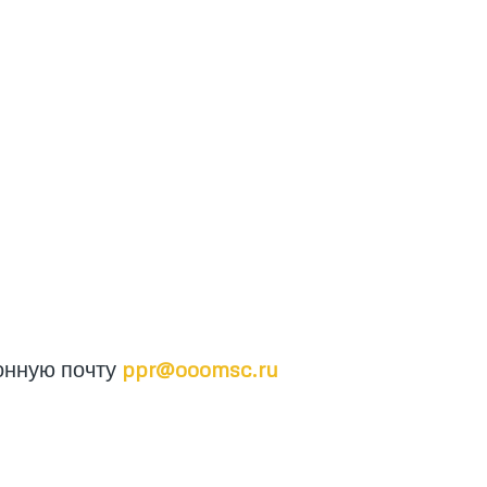
онную почту
ppr@ooomsc.ru