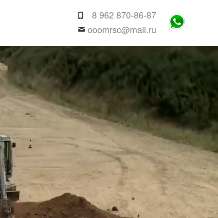
8 962 870-86-87
ooomrsc@mail.ru