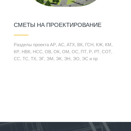
СМЕТЫ НА ПРОЕКТИРОВАНИЕ
Разделы проекта АР, АС, АТХ, ВК, ГСН, КЖ, КМ,
КР, НВК, НСС, ОВ, ОК, ОМ, ОС, ПТ, Р, РТ, СОТ,
СС, ТС, ТХ, ЭГ, ЭМ, ЭК, ЭН, ЭО, ЭС и пр