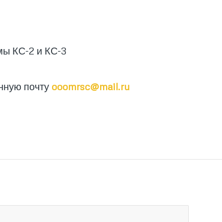
мы КС-2 и КС-3
нную почту
ooomrsc@mail.ru