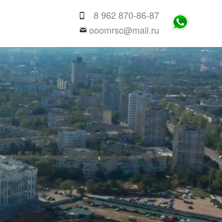
8 962 870-86-87
ooomrsc@mail.ru