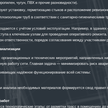
опилен, чугун, ПВХ и прочие разновидности).
руют установку, герметизацию стыков и расположение ревизион
лоизоляции труб в соответствии с санитарно-гигиеническими т
оздаются с учётом условий эксплуатации. Например, в здания
оступа к ключевым узлам для проведения оперативного ремонта.
зон ответственности, порядок согласования между участниками 
канализации
 организационных и технических мероприятий, направленных на
нную работу сети. Главная задача — минимизировать риск авари
чивающих надёжное функционирование всей системы:
 и анализа необходимых материалов формируется свод правил п
работ
я технологические этапы: от разметки трасс в помещениях до 