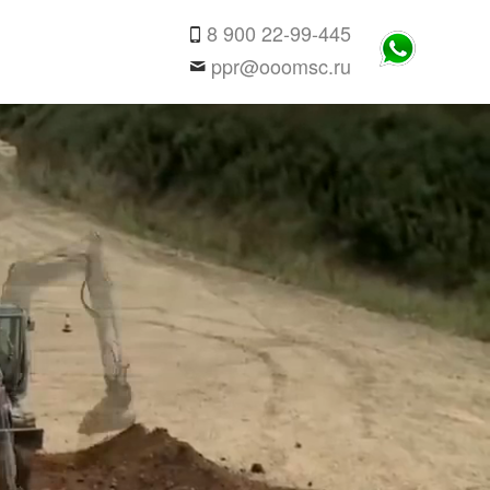
8 900 22-99-445
ppr@ooomsc.ru