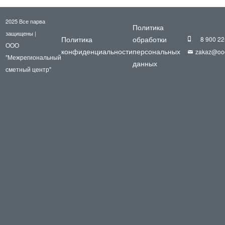
2025 Все парва
Политика
защищены |
Политика
обработки
8 900 22
ООО
конфиденциальности
персональных
zakaz@oo
"Межрегиональный
данных
сметный центр"