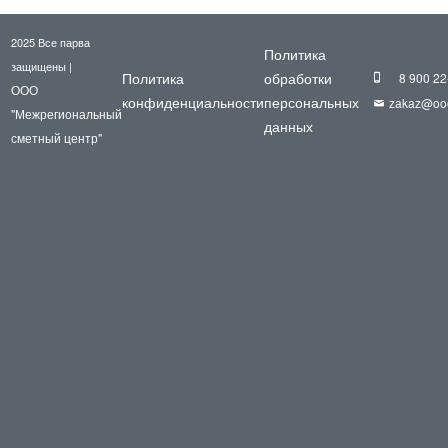
2025 Все парва
Политика
защищены |
Политика
обработки
8 900 22
ООО
конфиденциальности
персональных
zakaz@oo
"Межрегиональный
данных
сметный центр"