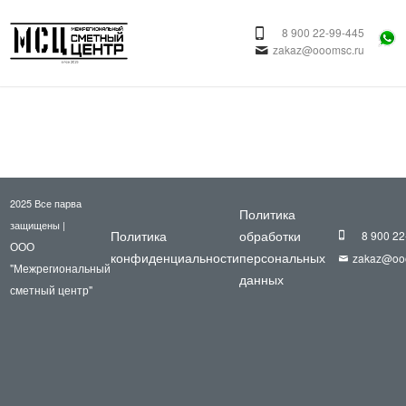
8 900 22-99-445
zakaz@ooomsc.ru
2025 Все парва
Политика
защищены |
Политика
обработки
8 900 22
ООО
конфиденциальности
персональных
zakaz@oo
"Межрегиональный
данных
сметный центр"