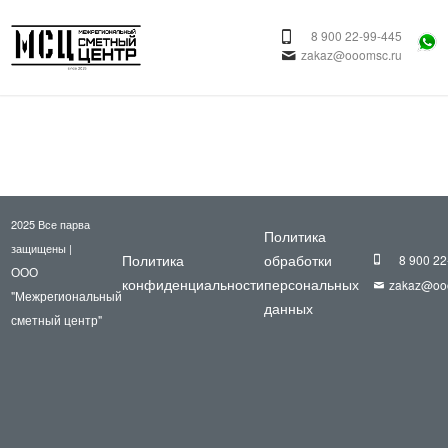
8 900 22-99-445
zakaz@ooomsc.ru
2025 Все парва
Политика
защищены |
Политика
обработки
8 900 22
ООО
конфиденциальности
персональных
zakaz@oo
"Межрегиональный
данных
сметный центр"