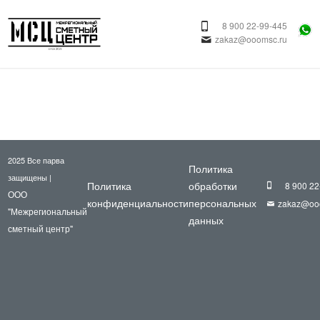
8 900 22-99-445
zakaz@ooomsc.ru
2025 Все парва
Политика
защищены |
Политика
обработки
8 900 22
ООО
конфиденциальности
персональных
zakaz@oo
"Межрегиональный
данных
сметный центр"