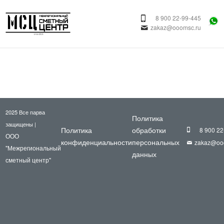
8 900 22-99-445
zakaz@ooomsc.ru
2025 Все парва
Политика
защищены |
Политика
обработки
8 900 22
ООО
конфиденциальности
персональных
zakaz@oo
"Межрегиональный
данных
сметный центр"