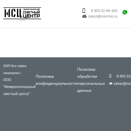
8 900 22-99-445
zakaz@ooomsc.ru
2025 Все парва
Политика
защищены |
Политика
обработки
8 900 22
ООО
конфиденциальности
персональных
zakaz@oo
"Межрегиональный
данных
сметный центр"