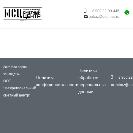
8 900 22-99-445
zakaz@ooomsc.ru
2025 Все парва
Политика
защищены |
Политика
обработки
8 900 22
ООО
конфиденциальности
персональных
zakaz@oo
"Межрегиональный
данных
сметный центр"