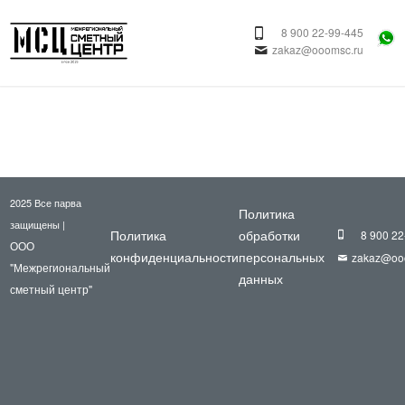
8 900 22-99-445
zakaz@ooomsc.ru
2025 Все парва
Политика
защищены |
Политика
обработки
8 900 22
ООО
конфиденциальности
персональных
zakaz@oo
"Межрегиональный
данных
сметный центр"